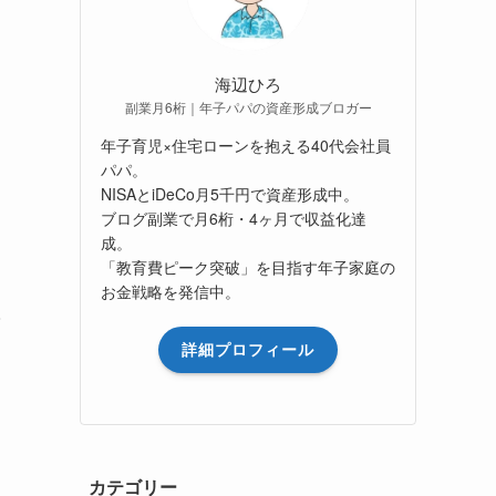
海辺ひろ
副業月6桁｜年子パパの資産形成ブロガー
年子育児×住宅ローンを抱える40代会社員
パパ。
NISAとiDeCo月5千円で資産形成中。
ブログ副業で月6桁・4ヶ月で収益化達
成。
「教育費ピーク突破」を目指す年子家庭の
お金戦略を発信中。
に
詳細プロフィール
カテゴリー