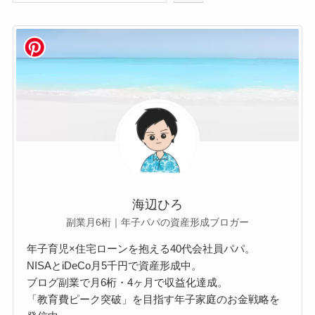
海辺ひろ
副業月6桁｜年子パパの資産形成ブロガー
年子育児×住宅ローンを抱える40代会社員パパ。
NISAとiDeCo月5千円で資産形成中。
ブログ副業で月6桁・4ヶ月で収益化達成。
「教育費ピーク突破」を目指す年子家庭のお金戦略を